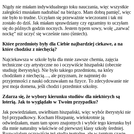
Nigdy nie miałam indywidualnego toku nauczania, więc wszystkie
zaległości musiałam nadrabiać na bieżąco. Mam dobrą pamięć, więc
nie było to trudne. Uczyłam się przeważnie wieczorami i tak mi
zostało do dziś. Jak miałam sprawdziany czy egzaminy to uczyłam
się do późnych godzin nocnych. Jestem typem sowy, wolę „zarwać
nockę” niż uczyć się wcześnie rano (śmiech).
Które przedmioty były dla Ciebie najbardziej ciekawe, a na
które chodzisz z niechęcią?
Najciekawsza w szkole była dla mnie zawsze chemia, zajęcia
techniczne czy artystyczne no i oczywiście hiszpański (obecnie
studiuję iberystykę). Nie było takiego przedmiotu, na który
chodziłam z niechęcią…, ale przyznam, że najmniej do
przyjemności z nauki odczuwałam na fizyce. To zdecydowanie nie
jest moja domena, jeśli chodzi i przedmiot szkolny.
Zdarza się, że wybory kierunku studiów dla niektórych są
loterią. Jak to wyglądało w Twoim przypadku?
Jak powiedziałam, uwielbiam hiszpański, więc wybór iberystyki nie
był przypadkowy. Kocham Hiszpanię, wielokrotnie ją
odwiedzałam, mam tam sporo znajomych i wybór tego kierunku był
dla mnie naturalny właściwie od pierwszej klasy szkoły średniej.
Rozważałam oczywiście też studia teatralne, ale w tamtym czasie