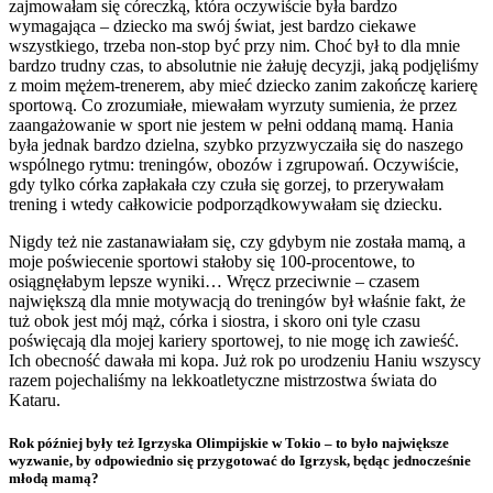
zajmowałam się córeczką, która oczywiście była bardzo
wymagająca – dziecko ma swój świat, jest bardzo ciekawe
wszystkiego, trzeba non-stop być przy nim. Choć był to dla mnie
bardzo trudny czas, to absolutnie nie żałuję decyzji, jaką podjęliśmy
z moim mężem-trenerem, aby mieć dziecko zanim zakończę karierę
sportową. Co zrozumiałe, miewałam wyrzuty sumienia, że przez
zaangażowanie w sport nie jestem w pełni oddaną mamą. Hania
była jednak bardzo dzielna, szybko przyzwyczaiła się do naszego
wspólnego rytmu: treningów, obozów i zgrupowań. Oczywiście,
gdy tylko córka zapłakała czy czuła się gorzej, to przerywałam
trening i wtedy całkowicie podporządkowywałam się dziecku.
Nigdy też nie zastanawiałam się, czy gdybym nie została mamą, a
moje poświecenie sportowi stałoby się 100-procentowe, to
osiągnęłabym lepsze wyniki… Wręcz przeciwnie – czasem
największą dla mnie motywacją do treningów był właśnie fakt, że
tuż obok jest mój mąż, córka i siostra, i skoro oni tyle czasu
poświęcają dla mojej kariery sportowej, to nie mogę ich zawieść.
Ich obecność dawała mi kopa. Już rok po urodzeniu Haniu wszyscy
razem pojechaliśmy na lekkoatletyczne mistrzostwa świata do
Kataru.
Rok później były też Igrzyska Olimpijskie w Tokio – to było największe
wyzwanie, by odpowiednio się przygotować do Igrzysk, będąc jednocześnie
młodą mamą?