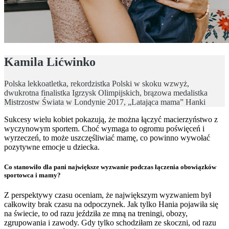
Kamila Lićwinko
Polska lekkoatletka, rekordzistka Polski w skoku wzwyż,
dwukrotna finalistka Igrzysk Olimpijskich, brązowa medalistka
Mistrzostw Świata w Londynie 2017, „Latająca mama” Hanki
Sukcesy wielu kobiet pokazują, że można łączyć macierzyństwo z
wyczynowym sportem. Choć wymaga to ogromu poświęceń i
wyrzeczeń, to może uszczęśliwiać mamę, co powinno wywołać
pozytywne emocje u dziecka.
Co stanowiło dla pani największe wyzwanie podczas łączenia obowiązków
sportowca i mamy?
Z perspektywy czasu oceniam, że największym wyzwaniem był
całkowity brak czasu na odpoczynek. Jak tylko Hania pojawiła się
na świecie, to od razu jeździła ze mną na treningi, obozy,
zgrupowania i zawody. Gdy tylko schodziłam ze skoczni, od razu