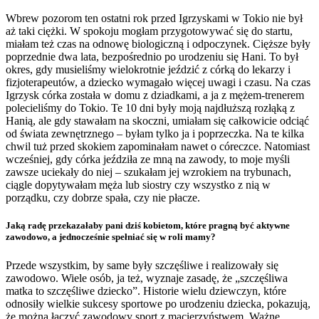
Wbrew pozorom ten ostatni rok przed Igrzyskami w Tokio nie był
aż taki ciężki. W spokoju mogłam przygotowywać się do startu,
miałam też czas na odnowę biologiczną i odpoczynek. Cięższe były
poprzednie dwa lata, bezpośrednio po urodzeniu się Hani. To był
okres, gdy musieliśmy wielokrotnie jeździć z córką do lekarzy i
fizjoterapeutów, a dziecko wymagało więcej uwagi i czasu. Na czas
Igrzysk córka została w domu z dziadkami, a ja z mężem-trenerem
polecieliśmy do Tokio. Te 10 dni były moją najdłuższą rozłąką z
Hanią, ale gdy stawałam na skoczni, umiałam się całkowicie odciąć
od świata zewnętrznego – byłam tylko ja i poprzeczka. Na te kilka
chwil tuż przed skokiem zapominałam nawet o córeczce. Natomiast
wcześniej, gdy córka jeździła ze mną na zawody, to moje myśli
zawsze uciekały do niej – szukałam jej wzrokiem na trybunach,
ciągle dopytywałam męża lub siostry czy wszystko z nią w
porządku, czy dobrze spała, czy nie płacze.
Jaką radę przekazałaby pani dziś kobietom, które pragną być aktywne
zawodowo, a jednocześnie spełniać się w roli mamy?
Przede wszystkim, by same były szczęśliwe i realizowały się
zawodowo. Wiele osób, ja też, wyznaje zasadę, że „szczęśliwa
matka to szczęśliwe dziecko”. Historie wielu dziewczyn, które
odnosiły wielkie sukcesy sportowe po urodzeniu dziecka, pokazują,
że można łączyć zawodowy sport z macierzyństwem. Ważne