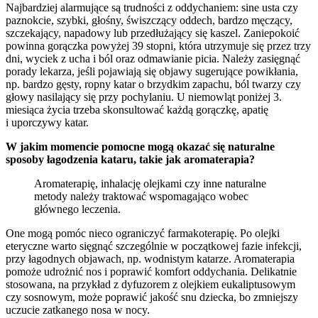
Najbardziej alarmujące są trudności z oddychaniem: sine usta czy
paznokcie, szybki, głośny, świszczący oddech, bardzo męczący,
szczekający, napadowy lub przedłużający się kaszel. Zaniepokoić
powinna gorączka powyżej 39 stopni, która utrzymuje się przez trzy
dni, wyciek z ucha i ból oraz odmawianie picia. Należy zasięgnąć
porady lekarza, jeśli pojawiają się objawy sugerujące powikłania,
np. bardzo gęsty, ropny katar o brzydkim zapachu, ból twarzy czy
głowy nasilający się przy pochylaniu. U niemowląt poniżej 3.
miesiąca życia trzeba skonsultować każdą gorączkę, apatię
i uporczywy katar.
W jakim momencie pomocne mogą okazać się naturalne
sposoby łagodzenia kataru, takie jak aromaterapia?
Aromaterapię, inhalację olejkami czy inne naturalne
metody należy traktować wspomagająco wobec
głównego leczenia.
One mogą pomóc nieco ograniczyć farmakoterapię. Po olejki
eteryczne warto sięgnąć szczególnie w początkowej fazie infekcji,
przy łagodnych objawach, np. wodnistym katarze. Aromaterapia
pomoże udrożnić nos i poprawić komfort oddychania. Delikatnie
stosowana, na przykład z dyfuzorem z olejkiem eukaliptusowym
czy sosnowym, może poprawić jakość snu dziecka, bo zmniejszy
uczucie zatkanego nosa w nocy.