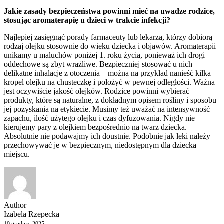
Jakie zasady bezpieczeństwa powinni mieć na uwadze rodzice,
stosując aromaterapię u dzieci w trakcie infekcji?
Najlepiej zasięgnąć porady farmaceuty lub lekarza, którzy dobiorą
rodzaj olejku stosownie do wieku dziecka i objawów. Aromaterapii
unikamy u maluchów poniżej 1. roku życia, ponieważ ich drogi
oddechowe są zbyt wrażliwe. Bezpieczniej stosować u nich
delikatne inhalacje z otoczenia – można na przykład nanieść kilka
kropel olejku na chusteczkę i położyć w pewnej odległości. Ważna
jest oczywiście jakość olejków. Rodzice powinni wybierać
produkty, które są naturalne, z dokładnym opisem rośliny i sposobu
jej pozyskania na etykiecie. Musimy też uważać na intensywność
zapachu, ilość użytego olejku i czas dyfuzowania. Nigdy nie
kierujemy pary z olejkiem bezpośrednio na twarz dziecka.
Absolutnie nie podawajmy ich doustnie. Podobnie jak leki należy
przechowywać je w bezpiecznym, niedostępnym dla dziecka
miejscu.
Author
Izabela Rzepecka
10 grudnia, 2025