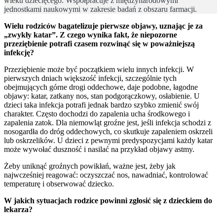
wieku dziecięcego. Współpracuje z międzynarodowymi
jednostkami naukowymi w zakresie badań z obszaru farmacji.
Wielu rodziców bagatelizuje pierwsze objawy, uznając je za
„zwykły katar”. Z czego wynika fakt, że niepozorne
przeziębienie potrafi czasem rozwinąć się w poważniejszą
infekcję?
Przeziębienie może być początkiem wielu innych infekcji. W
pierwszych dniach większość infekcji, szczególnie tych
obejmujących górne drogi oddechowe, daje podobne, łagodne
objawy: katar, zatkany nos, stan podgorączkowy, osłabienie. U
dzieci taka infekcja potrafi jednak bardzo szybko zmienić swój
charakter. Często dochodzi do zapalenia ucha środkowego i
zapalenia zatok. Dla niemowląt groźne jest, jeśli infekcja schodzi z
nosogardła do dróg oddechowych, co skutkuje zapaleniem oskrzeli
lub oskrzelików. U dzieci z pewnymi predyspozycjami każdy katar
może wywołać duszność i nasilać na przykład objawy astmy.
Żeby uniknąć groźnych powikłań, ważne jest, żeby jak
najwcześniej reagować: oczyszczać nos, nawadniać, kontrolować
temperaturę i obserwować dziecko.
W jakich sytuacjach rodzice powinni zgłosić się z dzieckiem do
lekarza?