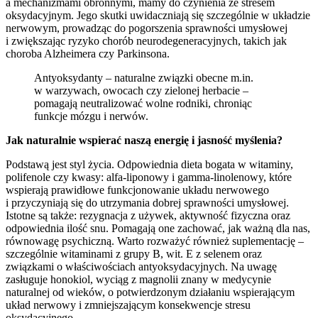
a mechanizmami obronnymi, mamy do czynienia ze stresem
oksydacyjnym. Jego skutki uwidaczniają się szczególnie w układzie
nerwowym, prowadząc do pogorszenia sprawności umysłowej
i zwiększając ryzyko chorób neurodegeneracyjnych, takich jak
choroba Alzheimera czy Parkinsona.
Antyoksydanty – naturalne związki obecne m.in.
w warzywach, owocach czy zielonej herbacie –
pomagają neutralizować wolne rodniki, chroniąc
funkcje mózgu i nerwów.
Jak naturalnie wspierać naszą energię i jasność myślenia?
Podstawą jest styl życia. Odpowiednia dieta bogata w witaminy,
polifenole czy kwasy: alfa-liponowy i gamma-linolenowy, które
wspierają prawidłowe funkcjonowanie układu nerwowego
i przyczyniają się do utrzymania dobrej sprawności umysłowej.
Istotne są także: rezygnacja z używek, aktywność fizyczna oraz
odpowiednia ilość snu. Pomagają one zachować, jak ważną dla nas,
równowagę psychiczną. Warto rozważyć również suplementację –
szczególnie witaminami z grupy B, wit. E z selenem oraz
związkami o właściwościach antyoksydacyjnych. Na uwagę
zasługuje honokiol, wyciąg z magnolii znany w medycynie
naturalnej od wieków, o potwierdzonym działaniu wspierającym
układ nerwowy i zmniejszającym konsekwencje stresu
oksydacyjnego.