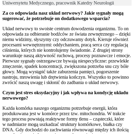
Uniwersytetu Medycznego, pracownik Katedry Neurologii
Za co odpowiada nasz układ nerwowy? Jakie sygnały mogą
sugerować, że potrzebuje on dodatkowego wsparcia?
Układ nerwowy to swoiste centrum dowodzenia organizmu. To on
odpowiada za odbieranie bodźców ze świata zewnętrznego – dzięki
niemu widzimy, słyszymy czy odczuwamy dotyk. Kieruje również
procesami wewnętrznymi: oddychaniem, pracą serca czy regulacją
ciśnienia, których nie kontrolujemy świadomie. Z drugiej strony
warunkuje naszą aktywność ruchową, procesy poznawcze i emocje.
Pierwsze sygnały ostrzegawcze bywają niespecyficzne: przewlekłe
zmęczenie, spadek koncentracji, zwiększona potrzeba snu czy bóle
głowy. Mogą wystąpić także zaburzenia pamięci, pogorszenie
nastroju, mrowienia lub drętwienia kończyn. Wszystko to powinno
zwrócić naszą uwagę i skłonić do zadbania o układ nerwowy.
Czym jest stres oksydacyjny i jak wpływa na kondycję układu
nerwowego?
Każda komórka naszego organizmu potrzebuje energii, która
produkowana jest w komórce przez tzw. mitochondria. W trakcie
tego procesu powstają reaktywne formy tlenu – cząsteczki, które
w nadmiarze mogą uszkadzać struktury komórkowe, białka czy
DNA. Gdy dochodzi do zachwiania równowagi między ich ilością